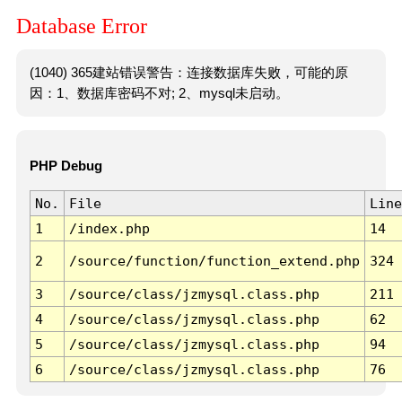
Database Error
(1040) 365建站错误警告：连接数据库失败，可能的原
因：1、数据库密码不对; 2、mysql未启动。
PHP Debug
No.
File
Line
1
/index.php
14
2
/source/function/function_extend.php
324
3
/source/class/jzmysql.class.php
211
4
/source/class/jzmysql.class.php
62
5
/source/class/jzmysql.class.php
94
6
/source/class/jzmysql.class.php
76