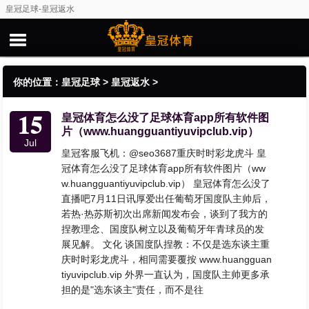
皇冠足球-皇冠返水
你的位置：
皇冠足球
>
皇冠返水
>
15
皇冠体育怎么没了足球体育app所有软件图
片（www.huangguantiyuvipclub.vip）
Jul
皇冠客服飞机：@seo3687重庆时时彩龙虎斗 皇
冠体育怎么没了足球体育app所有软件图片（ww
w.huangguantiyuvipclub.vip） 皇冠体育怎么没了
直播吧7月11日讯厚爱出任葡萄牙国度队主帅后，
若热·热苏斯初次出席新闻发布会，谈到了我方的
捏教理念、国度队树立以及葡萄牙年青球员的发
展见解。 文化 谈国度队捏教：不仅是选东谈主重
庆时时彩龙虎斗，相同需要覆按 www.huangguan
tiyuvipclub.vip 外界一直认为，国度队主帅更多承
担的是"选东谈主"责任，而不是往