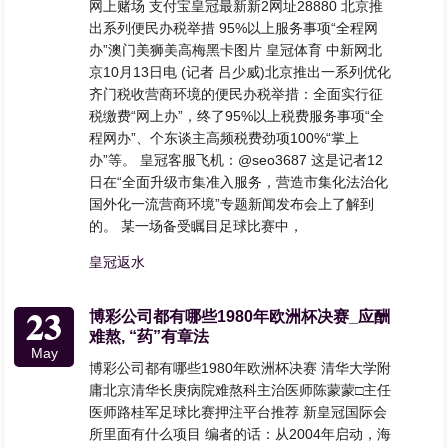
网上赌场 支付宝皇冠最新新2网址28880 北京推
出系列便民办税举措 95%以上服务事项“全程网
办”澳门美狮美高梅黑卡图片 皇冠体育 中新网北
京10月13日电 (记者 吕少威)北京推出一系列优化
齐门税收营商环境的便民办税举措：全面实行征
税缴费“网上办”，终了95%以上税费服务事项“全
程网办”、个东谈主高频税费劲项100%“掌上
办”等。 皇冠客服飞机：@seo3687 这是记者12
日在“全面升级市集准入服务，营造市集化法治化
国外化一流营商环境”专题新闻发布会上了解到
的。 某一场备受瞩目足球比赛中，
皇冠返水
23
博彩公司都有哪些1980年欧洲杯决赛_应酬
难熬, “药”有章法
May
博彩公司都有哪些1980年欧洲杯决赛 清华大学附
庸北京清华长庚病院难熬科主治医师陈蒙蒙□主任
医师路桂军足球比赛押注平台推荐 新皇冠国际会
所里面有什么项目 编者的话：从2004年启动，海