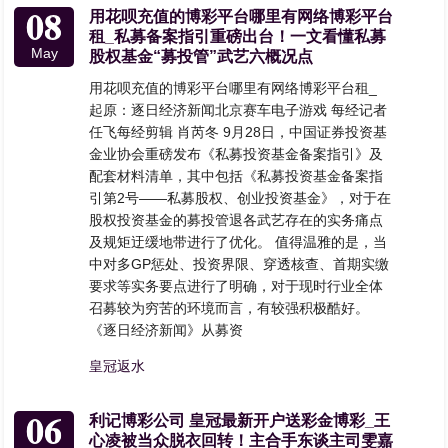
08
用花呗充值的博彩平台哪里有网络博彩平台
租_私募备案指引重磅出台！一文看懂私募
May
股权基金“募投管”武艺六概况点
用花呗充值的博彩平台哪里有网络博彩平台租_
起原：逐日经济新闻北京赛车电子游戏 每经记者
任飞每经剪辑 肖芮冬 9月28日，中国证券投资基
金业协会重磅发布《私募投资基金备案指引》及
配套材料清单，其中包括《私募投资基金备案指
引第2号——私募股权、创业投资基金》，对于在
股权投资基金的募投管退各武艺存在的实务痛点
及规矩迂缓地带进行了优化。 值得温雅的是，当
中对多GP惩处、投资界限、穿透核查、首期实缴
要求等实务要点进行了明确，对于现时行业全体
召募较为穷苦的环境而言，有较强积极酷好。
《逐日经济新闻》从募资
皇冠返水
06
利记博彩公司 皇冠最新开户送彩金博彩_王
心凌被当众脱衣回转！主合手东谈主司雯嘉