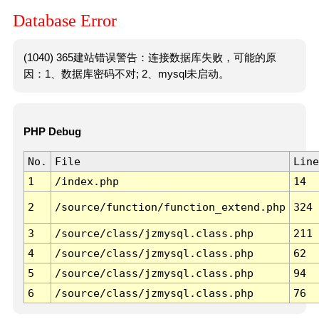
Database Error
(1040) 365建站错误警告：连接数据库失败，可能的原
因：1、数据库密码不对; 2、mysql未启动。
PHP Debug
No.
File
Line
1
/index.php
14
2
/source/function/function_extend.php
324
3
/source/class/jzmysql.class.php
211
4
/source/class/jzmysql.class.php
62
5
/source/class/jzmysql.class.php
94
6
/source/class/jzmysql.class.php
76