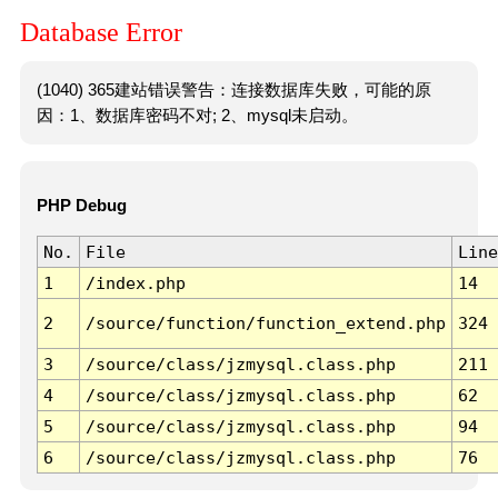
Database Error
(1040) 365建站错误警告：连接数据库失败，可能的原
因：1、数据库密码不对; 2、mysql未启动。
PHP Debug
No.
File
Line
1
/index.php
14
2
/source/function/function_extend.php
324
3
/source/class/jzmysql.class.php
211
4
/source/class/jzmysql.class.php
62
5
/source/class/jzmysql.class.php
94
6
/source/class/jzmysql.class.php
76