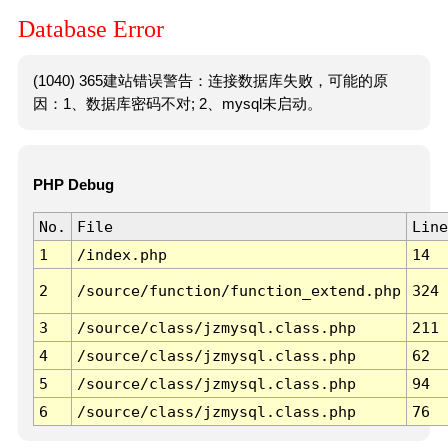
Database Error
(1040) 365建站错误警告：连接数据库失败，可能的原
因：1、数据库密码不对; 2、mysql未启动。
PHP Debug
No.
File
Line
1
/index.php
14
2
/source/function/function_extend.php
324
3
/source/class/jzmysql.class.php
211
4
/source/class/jzmysql.class.php
62
5
/source/class/jzmysql.class.php
94
6
/source/class/jzmysql.class.php
76