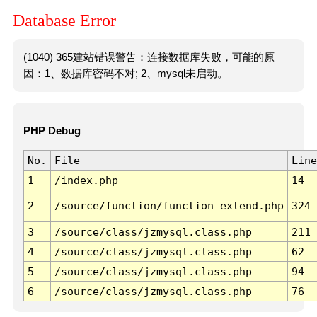
Database Error
(1040) 365建站错误警告：连接数据库失败，可能的原
因：1、数据库密码不对; 2、mysql未启动。
PHP Debug
No.
File
Line
1
/index.php
14
2
/source/function/function_extend.php
324
3
/source/class/jzmysql.class.php
211
4
/source/class/jzmysql.class.php
62
5
/source/class/jzmysql.class.php
94
6
/source/class/jzmysql.class.php
76