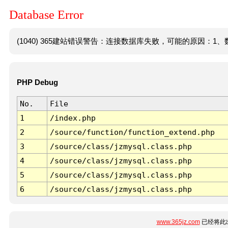
Database Error
(1040) 365建站错误警告：连接数据库失败，可能的原因：1、数
PHP Debug
No.
File
1
/index.php
2
/source/function/function_extend.php
3
/source/class/jzmysql.class.php
4
/source/class/jzmysql.class.php
5
/source/class/jzmysql.class.php
6
/source/class/jzmysql.class.php
www.365jz.com
已经将此