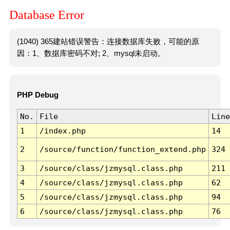
Database Error
(1040) 365建站错误警告：连接数据库失败，可能的原
因：1、数据库密码不对; 2、mysql未启动。
PHP Debug
No.
File
Line
1
/index.php
14
2
/source/function/function_extend.php
324
3
/source/class/jzmysql.class.php
211
4
/source/class/jzmysql.class.php
62
5
/source/class/jzmysql.class.php
94
6
/source/class/jzmysql.class.php
76