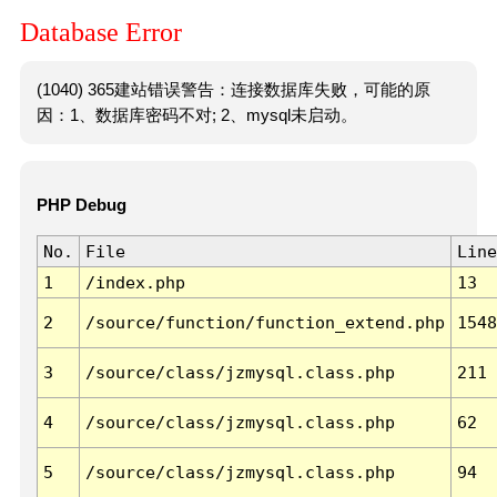
Database Error
(1040) 365建站错误警告：连接数据库失败，可能的原
因：1、数据库密码不对; 2、mysql未启动。
PHP Debug
No.
File
Line
1
/index.php
13
2
/source/function/function_extend.php
1548
3
/source/class/jzmysql.class.php
211
4
/source/class/jzmysql.class.php
62
5
/source/class/jzmysql.class.php
94