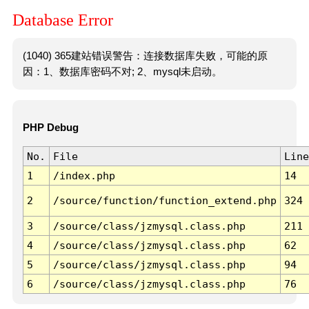
Database Error
(1040) 365建站错误警告：连接数据库失败，可能的原
因：1、数据库密码不对; 2、mysql未启动。
PHP Debug
No.
File
Line
1
/index.php
14
2
/source/function/function_extend.php
324
3
/source/class/jzmysql.class.php
211
4
/source/class/jzmysql.class.php
62
5
/source/class/jzmysql.class.php
94
6
/source/class/jzmysql.class.php
76