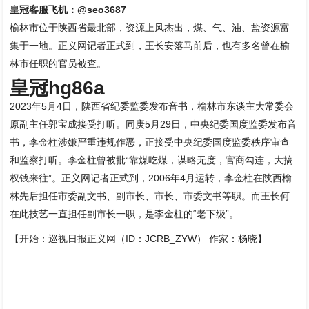
皇冠客服飞机：@seo3687
榆林市位于陕西省最北部，资源上风杰出，煤、气、油、盐资源富
集于一地。正义网记者正式到，王长安落马前后，也有多名曾在榆
林市任职的官员被查。
皇冠hg86a
2023年5月4日，陕西省纪委监委发布音书，榆林市东谈主大常委会
原副主任郭宝成接受打听。同庚5月29日，中央纪委国度监委发布音
书，李金柱涉嫌严重违规作恶，正接受中央纪委国度监委秩序审查
和监察打听。李金柱曾被批“靠煤吃煤，谋略无度，官商勾连，大搞
权钱来往”。正义网记者正式到，2006年4月运转，李金柱在陕西榆
林先后担任市委副文书、副市长、市长、市委文书等职。而王长何
在此技艺一直担任副市长一职，是李金柱的“老下级”。
【开始：巡视日报正义网（ID：JCRB_ZYW） 作家：杨晓】