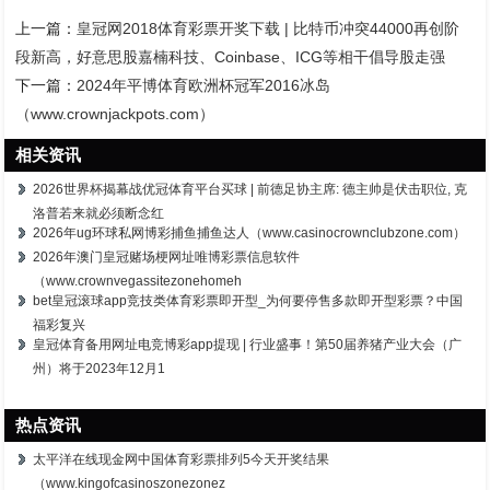
上一篇：
皇冠网2018体育彩票开奖下载 | 比特币冲突44000再创阶
段新高，好意思股嘉楠科技、Coinbase、ICG等相干倡导股走强
下一篇：
2024年平博体育欧洲杯冠军2016冰岛
（www.crownjackpots.com）
相关资讯
2026世界杯揭幕战优冠体育平台买球 | 前德足协主席: 德主帅是伏击职位, 克
洛普若来就必须断念红
2026年ug环球私网博彩捕鱼捕鱼达人（www.casinocrownclubzone.com）
2026年澳门皇冠赌场梗网址唯博彩票信息软件
（www.crownvegassitezonehomeh
bet皇冠滚球app竞技类体育彩票即开型_为何要停售多款即开型彩票？中国
福彩复兴
皇冠体育备用网址电竞博彩app提现 | 行业盛事！第50届养猪产业大会（广
州）将于2023年12月1
热点资讯
太平洋在线现金网中国体育彩票排列5今天开奖结果
（www.kingofcasinoszonezonez