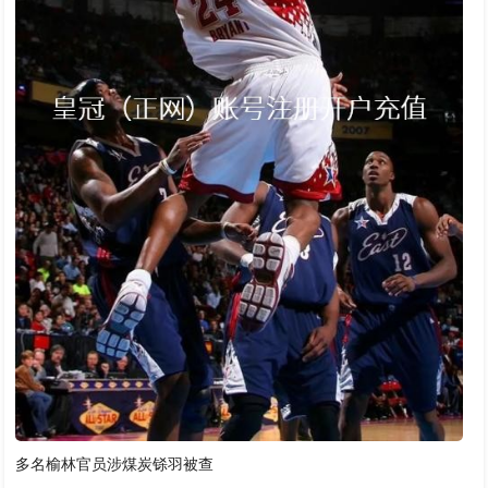
多名榆林官员涉煤炭铩羽被查