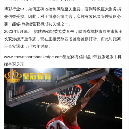
博彩行业中，如何正确地控制风险至关重要，否则导致巨大财务损
失信誉受损。因此，对于博彩公司而言，实施有效风险管理策略必
要，能够持续经营获得成功关键之一。
2023年5月6日，据陕西省纪委监委音书，陕西省榆林市原副市长王
长安涉嫌严重作恶，现在正接受陕西省监委监察打听。而此时距离
王长安退休，已六年过剩。
www.crownsportsbookedge.com皇冠体育信用盘+带新版老版手机
端
皇冠足球