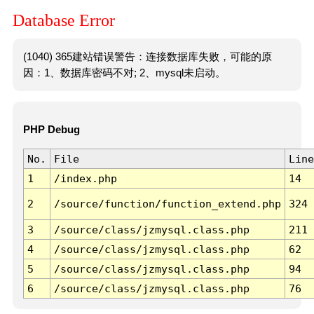
Database Error
(1040) 365建站错误警告：连接数据库失败，可能的原
因：1、数据库密码不对; 2、mysql未启动。
PHP Debug
No.
File
Line
1
/index.php
14
2
/source/function/function_extend.php
324
3
/source/class/jzmysql.class.php
211
4
/source/class/jzmysql.class.php
62
5
/source/class/jzmysql.class.php
94
6
/source/class/jzmysql.class.php
76