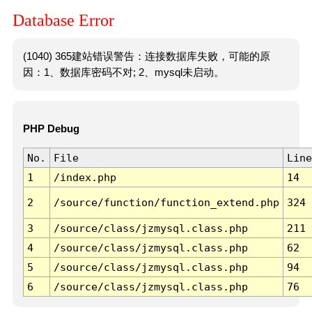
Database Error
(1040) 365建站错误警告：连接数据库失败，可能的原
因：1、数据库密码不对; 2、mysql未启动。
PHP Debug
No.
File
Line
1
/index.php
14
2
/source/function/function_extend.php
324
3
/source/class/jzmysql.class.php
211
4
/source/class/jzmysql.class.php
62
5
/source/class/jzmysql.class.php
94
6
/source/class/jzmysql.class.php
76