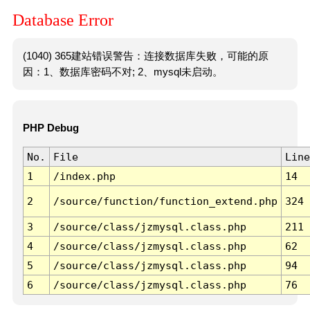
Database Error
(1040) 365建站错误警告：连接数据库失败，可能的原
因：1、数据库密码不对; 2、mysql未启动。
PHP Debug
No.
File
Line
1
/index.php
14
2
/source/function/function_extend.php
324
3
/source/class/jzmysql.class.php
211
4
/source/class/jzmysql.class.php
62
5
/source/class/jzmysql.class.php
94
6
/source/class/jzmysql.class.php
76