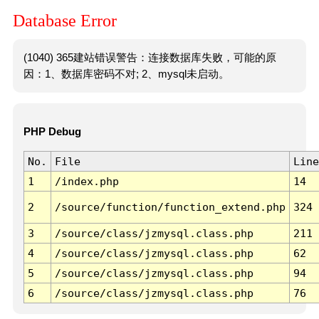
Database Error
(1040) 365建站错误警告：连接数据库失败，可能的原
因：1、数据库密码不对; 2、mysql未启动。
PHP Debug
No.
File
Line
1
/index.php
14
2
/source/function/function_extend.php
324
3
/source/class/jzmysql.class.php
211
4
/source/class/jzmysql.class.php
62
5
/source/class/jzmysql.class.php
94
6
/source/class/jzmysql.class.php
76