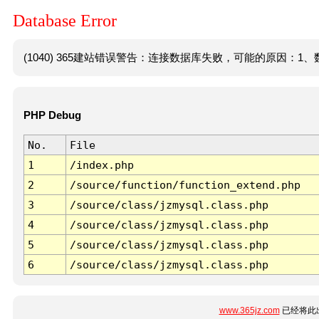
Database Error
(1040) 365建站错误警告：连接数据库失败，可能的原因：1、数
PHP Debug
No.
File
1
/index.php
2
/source/function/function_extend.php
3
/source/class/jzmysql.class.php
4
/source/class/jzmysql.class.php
5
/source/class/jzmysql.class.php
6
/source/class/jzmysql.class.php
www.365jz.com
已经将此