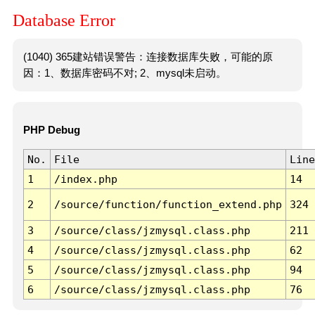
Database Error
(1040) 365建站错误警告：连接数据库失败，可能的原
因：1、数据库密码不对; 2、mysql未启动。
PHP Debug
No.
File
Line
1
/index.php
14
2
/source/function/function_extend.php
324
3
/source/class/jzmysql.class.php
211
4
/source/class/jzmysql.class.php
62
5
/source/class/jzmysql.class.php
94
6
/source/class/jzmysql.class.php
76