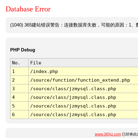
Database Error
(1040) 365建站错误警告：连接数据库失败，可能的原因：1、数
PHP Debug
No.
File
1
/index.php
2
/source/function/function_extend.php
3
/source/class/jzmysql.class.php
4
/source/class/jzmysql.class.php
5
/source/class/jzmysql.class.php
6
/source/class/jzmysql.class.php
www.365jz.com
已经将此