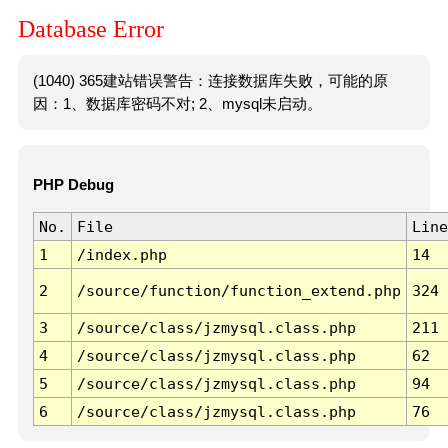
Database Error
(1040) 365建站错误警告：连接数据库失败，可能的原
因：1、数据库密码不对; 2、mysql未启动。
PHP Debug
No.
File
Line
1
/index.php
14
2
/source/function/function_extend.php
324
3
/source/class/jzmysql.class.php
211
4
/source/class/jzmysql.class.php
62
5
/source/class/jzmysql.class.php
94
6
/source/class/jzmysql.class.php
76