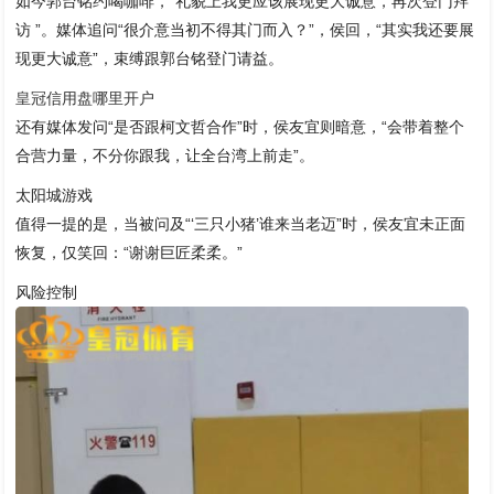
如今郭台铭约喝咖啡，“礼貌上我更应该展现更大诚意，再次登门拜
访 ”。媒体追问“很介意当初不得其门而入？”，侯回，“其实我还要展
现更大诚意”，束缚跟郭台铭登门请益。
皇冠信用盘哪里开户
还有媒体发问“是否跟柯文哲合作”时，侯友宜则暗意，“会带着整个
合营力量，不分你跟我，让全台湾上前走”。
太阳城游戏
值得一提的是，当被问及“‘三只小猪’谁来当老迈”时，侯友宜未正面
恢复，仅笑回：“谢谢巨匠柔柔。”
风险控制