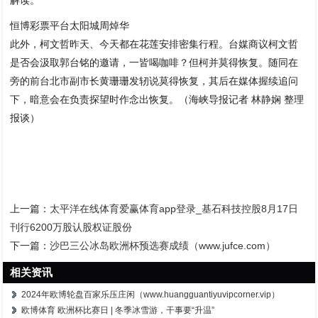
恒博彩票平台太阳城周焯华
此外，柯文哲昨天、今天都在花莲安排密集行程。台媒商议柯文哲
是否会汲取郭台铭的邀请，一皆喝咖啡？但柯并莫得恢复。随同在
旁的前台北市副市长黄珊珊发轫说莫得恢复，其后在媒体握续追问
下，暗意会在负责探望时作念出恢复。（海峡导报记者 林静娴 整理
报谈）
上一篇：
太平洋在线体育爱赢体育app登录_基石科技控股8月17日
刊行6200万股认股权证股份
下一篇：
沙巴三公冰岛欧洲杯预选赛成绩（www.jufce.com）
相关资讯
2024年欧博轮盘百家乐压庄闲（www.huangguantiyuvipcorner.vip）
欧博体育 欧洲杯比赛日 | 冬季冰雪游，干事要“升温”