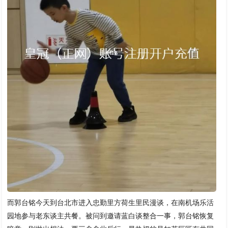
而郭台铭今天到台北市进入忠勤里方荷生里民漫谈，在南机场乐活
园地参与老东谈主共餐。被问到邀请蓝白谈整合一事，郭台铭恢复