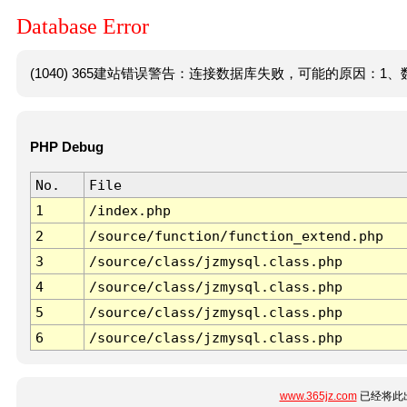
Database Error
(1040) 365建站错误警告：连接数据库失败，可能的原因：1、数
PHP Debug
No.
File
1
/index.php
2
/source/function/function_extend.php
3
/source/class/jzmysql.class.php
4
/source/class/jzmysql.class.php
5
/source/class/jzmysql.class.php
6
/source/class/jzmysql.class.php
www.365jz.com
已经将此