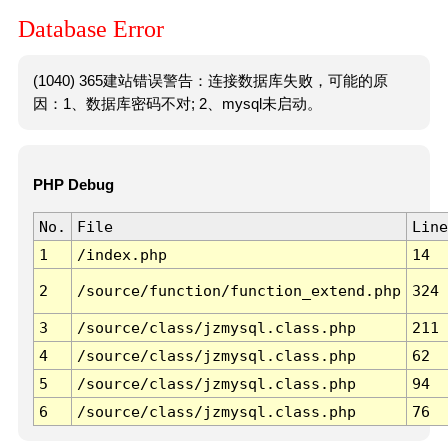
Database Error
(1040) 365建站错误警告：连接数据库失败，可能的原
因：1、数据库密码不对; 2、mysql未启动。
PHP Debug
No.
File
Line
1
/index.php
14
2
/source/function/function_extend.php
324
3
/source/class/jzmysql.class.php
211
4
/source/class/jzmysql.class.php
62
5
/source/class/jzmysql.class.php
94
6
/source/class/jzmysql.class.php
76