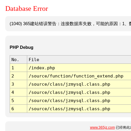
Database Error
(1040) 365建站错误警告：连接数据库失败，可能的原因：1、数
PHP Debug
No.
File
1
/index.php
2
/source/function/function_extend.php
3
/source/class/jzmysql.class.php
4
/source/class/jzmysql.class.php
5
/source/class/jzmysql.class.php
6
/source/class/jzmysql.class.php
www.365jz.com
已经将此